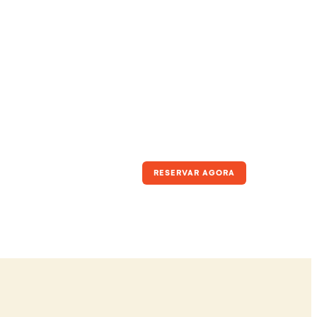
té 5 pessoas (Standard)
RESERVAR AGORA