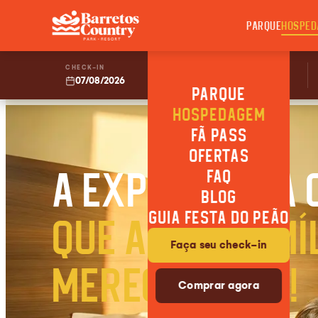
PARQUE
HOSPED
CHECK-IN
CHECKOUT
07/08/2026
08/08/2026
PARQUE
HOSPEDAGEM
FÃ PASS
OFERTAS
A Experiência
FAQ
BLOG
GUIA FESTA DO PEÃO
que a sua famí
Faça seu check-in
merece viver!
Comprar agora