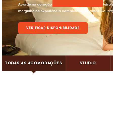
Acorde no coração do parque, aproveite o dia inteiro d
mergulhe na experiência completa do Barretos Country
VERIFICAR DISPONIBILIDADE
TODAS AS ACOMODAÇÕES
STUDIO