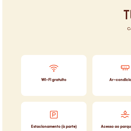
T
C
Wi-Fi gratuito
Ar-condici
Estacionamento (à parte)
Acesso ao parqu