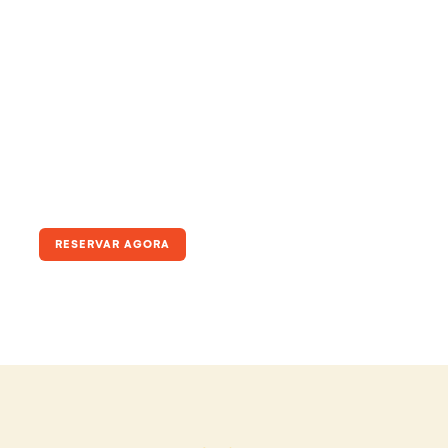
Chalés
RESERVAR AGORA
Até 6 pessoas (Conjugado) · A