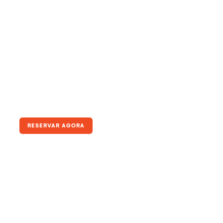
Duplex
RESERVAR AGORA
Até 6 pessoas