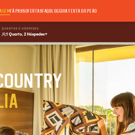
AGEM
FÃ PASS
OFERTAS
FAQ
BLOG
GUIA FESTA DO PEÃO
QUARTOS E HÓSPEDES
1 Quarto, 2 Hóspedes
▼
 country
lia