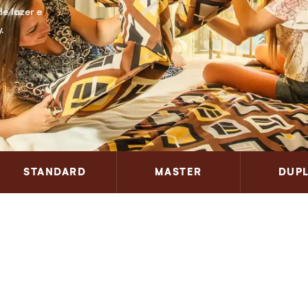
e lazer e
.
STANDARD
MASTER
DUP