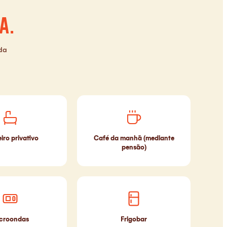
a.
da
iro privativo
Café da manhã (mediante
pensão)
croondas
Frigobar