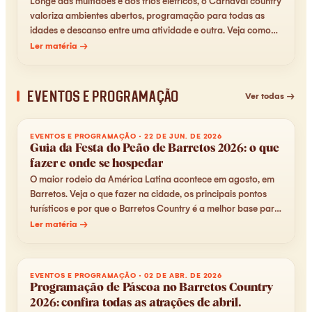
Longe das multidões e dos trios elétricos, o Carnaval country
valoriza ambientes abertos, programação para todas as
idades e descanso entre uma atividade e outra. Veja como
viver essa folia diferente em Barretos.
Ler matéria →
Eventos e Programação
Ver todas →
EVENTOS E PROGRAMAÇÃO
·
22 DE JUN. DE 2026
Guia da Festa do Peão de Barretos 2026: o que
fazer e onde se hospedar
O maior rodeio da América Latina acontece em agosto, em
Barretos. Veja o que fazer na cidade, os principais pontos
turísticos e por que o Barretos Country é a melhor base para
viver a festa.
Ler matéria →
EVENTOS E PROGRAMAÇÃO
·
02 DE ABR. DE 2026
Programação de Páscoa no Barretos Country
2026: confira todas as atrações de abril.