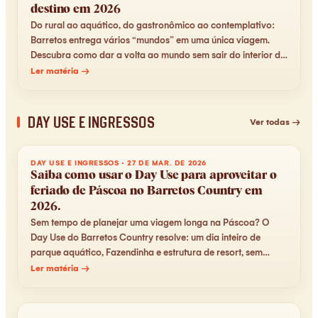
destino em 2026
Do rural ao aquático, do gastronômico ao contemplativo:
Barretos entrega vários “mundos” em uma única viagem.
Descubra como dar a volta ao mundo sem sair do interior de
São Paulo em 2026.
Ler matéria →
Day Use e Ingressos
Ver todas →
DAY USE E INGRESSOS
·
27 DE MAR. DE 2026
Saiba como usar o Day Use para aproveitar o
feriado de Páscoa no Barretos Country em
2026.
Sem tempo de planejar uma viagem longa na Páscoa? O
Day Use do Barretos Country resolve: um dia inteiro de
parque aquático, Fazendinha e estrutura de resort, sem
necessidade de hospedagem.
Ler matéria →