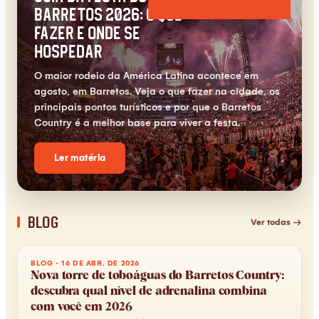
Barretos 2026: o que
fazer e onde se
hospedar
O maior rodeio da América Latina acontece em
agosto, em Barretos. Veja o que fazer na cidade, os
principais pontos turísticos e por que o Barretos
Country é a melhor base para viver a festa.
Ler matéria
Blog
Ver todas →
BLOG
·
16 DE ABR. DE 2026
Nova torre de toboáguas do Barretos Country:
descubra qual nível de adrenalina combina
com você em 2026