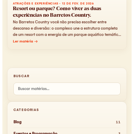
ATRAÇÕES E EXPERIÊNCIAS
·
12 DE FEV. DE 2026
Resort ou parque? Como viver as duas
experiências no Barretos Country.
No Barretos Country você não precisa escolher entre
descanso e diversão: o complexo une a estrutura completa
de um resort com a energia de um parque aquático temático
country — tudo no mesmo lugar.
Ler matéria →
BUSCAR
CATEGORIAS
Blog
11
Eventos e Programação
3