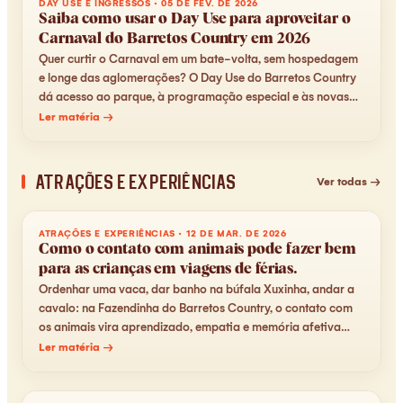
DAY USE E INGRESSOS
·
05 DE FEV. DE 2026
Saiba como usar o Day Use para aproveitar o
Carnaval do Barretos Country em 2026
Quer curtir o Carnaval em um bate-volta, sem hospedagem
e longe das aglomerações? O Day Use do Barretos Country
dá acesso ao parque, à programação especial e às novas
atrações — entenda como funciona.
Ler matéria →
Atrações e Experiências
Ver todas →
ATRAÇÕES E EXPERIÊNCIAS
·
12 DE MAR. DE 2026
Como o contato com animais pode fazer bem
para as crianças em viagens de férias.
Ordenhar uma vaca, dar banho na búfala Xuxinha, andar a
cavalo: na Fazendinha do Barretos Country, o contato com
os animais vira aprendizado, empatia e memória afetiva
para as crianças.
Ler matéria →