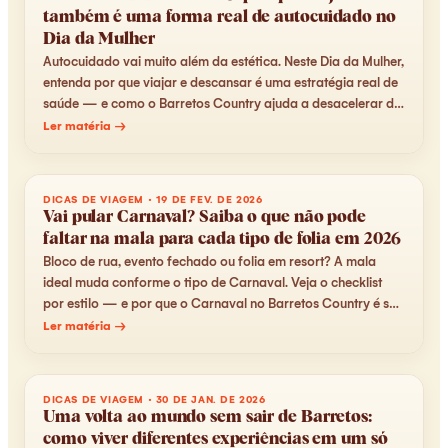
também é uma forma real de autocuidado no
Dia da Mulher
Autocuidado vai muito além da estética. Neste Dia da Mulher,
entenda por que viajar e descansar é uma estratégia real de
saúde — e como o Barretos Country ajuda a desacelerar de
verdade.
Ler matéria →
DICAS DE VIAGEM
·
19 DE FEV. DE 2026
Vai pular Carnaval? Saiba o que não pode
faltar na mala para cada tipo de folia em 2026
Bloco de rua, evento fechado ou folia em resort? A mala
ideal muda conforme o tipo de Carnaval. Veja o checklist
por estilo — e por que o Carnaval no Barretos Country é sol,
conforto e pé na areia.
Ler matéria →
DICAS DE VIAGEM
·
30 DE JAN. DE 2026
Uma volta ao mundo sem sair de Barretos:
como viver diferentes experiências em um só