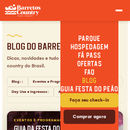
PARQUE
Blog do Barretos Country
HOSPEDAGEM
FÃ PASS
Dicas, novidades e tudo sobre o melhor resort
OFERTAS
country do Brasil.
FAQ
BLOG
Blog
Eventos e Programação
Dicas de Viagem
11
3
3
GUIA FESTA DO PEÃO
Day Use e Ingressos
Atrações e Experiências
2
2
Faça seu check-in
Comprar agora
EVENTOS E PROGRAMAÇÃO
·
22 DE JUN. DE 2026
Guia da Festa do Peão de