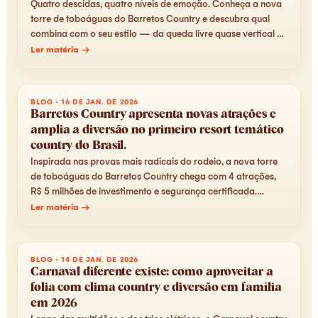
Quatro descidas, quatro níveis de emoção. Conheça a nova
torre de toboáguas do Barretos Country e descubra qual
combina com o seu estilo — da queda livre quase vertical à
diversão em dupla.
Ler matéria →
BLOG
·
16 DE JAN. DE 2026
Barretos Country apresenta novas atrações e
amplia a diversão no primeiro resort temático
country do Brasil.
Inspirada nas provas mais radicais do rodeio, a nova torre
de toboáguas do Barretos Country chega com 4 atrações,
R$ 5 milhões de investimento e segurança certificada.
Conheça cada uma.
Ler matéria →
BLOG
·
14 DE JAN. DE 2026
Carnaval diferente existe: como aproveitar a
folia com clima country e diversão em família
em 2026