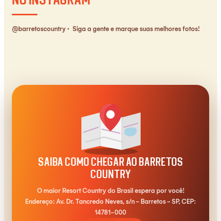
@barretoscountry
· Siga a gente e marque suas melhores fotos!
Saiba como chegar ao Barretos
Country
O maior Resort Country do Brasil espera por você!
Endereço: Av. Dr. Tancredo Neves, s/n - Barretos - SP, CEP:
14781-000