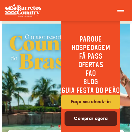
O maior resort
Country
PARQUE
HOSPEDAGEM
FÃ PASS
Brasil
do
OFERTAS
FAQ
BLOG
GUIA FESTA DO PEÃO
Faça seu check-in
Comprar agora