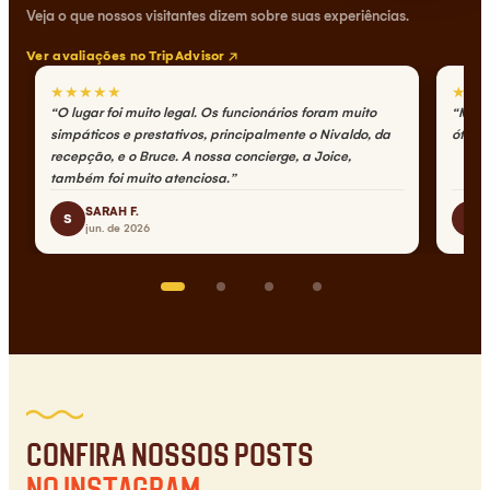
Veja o que nossos visitantes dizem sobre suas experiências.
Ver avaliações no TripAdvisor
★
★
★
★
★
★
★
“
O lugar foi muito legal. Os funcionários foram muito
“
Melh
simpáticos e prestativos, principalmente o Nivaldo, da
ótima
recepção, e o Bruce. A nossa concierge, a Joice,
também foi muito atenciosa.
”
SARAH F.
S
C
jun. de 2026
Confira nossos posts
no Instagram